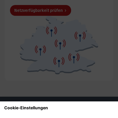
Netzverfügbarkeit prüfen
Guthaben bequem
online aufladen
: